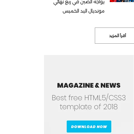
يواجه الصين في ربع نهائي
مونديال اليد الخميس
أقرأ المزيد