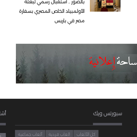
بالصور .. استقبال رسمي لبعثة
الأولمبياد الخاص المصري بسفارة
مصر في باريس
سبورتس ويك
أشت
كل الألعاب
العاب فردية
ألعاب جماعية