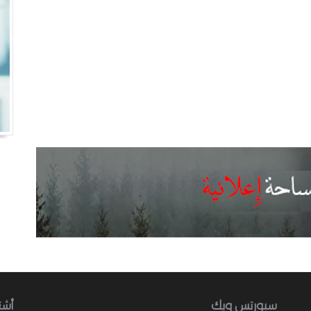
سبورتس ويك
أشت