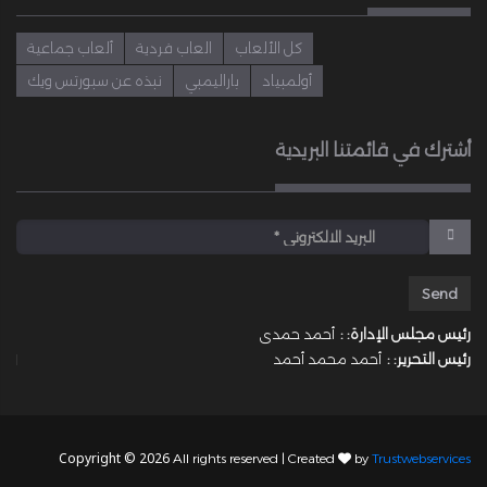
كل الألعاب
العاب فردية
ألعاب جماعية
أولمبياد
باراليمبي
نبذه عن سبورتس ويك
أشترك في قائمتنا البريدية
رئيس مجلس الإدارة: :
أحمد حمدى
رئيس التحرير: :
أحمد محمد أحمد
Copyright © 2026
All rights reserved | Created
by
Trustwebservices