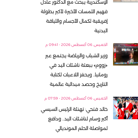
الإسكندرية يبحث مع الدكتور عادل
فهيم اللمسات الأخيرة لأكبر بطولة
إفريقية لكمال الأجسام واللياقة
البدنية
الخميس, 06 أغسطس 2026 - 09:41 م
وزير الشباب والرياضة يجتمع عبر
«زووم» ببعثة ناشئات اليد في
رومانيا.. ويحفز اللاعبات لكتابة
التاريخ وحصد ميدالية عالمية
الخميس, 06 أغسطس 2026 - 07:59 م
خالد فتحي: تهنئة الرئيس السيسي
أكبر وسام لناشئات اليد.. ودافع
لمواصلة الحلم المونديالي