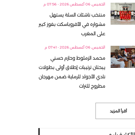
الخميس, 06 أغسطس 2026 - 07:56 م
منتخب ناشئات السلة يستهل
مشواره في الأفروباسكت بفوز كبير
على المغرب
الخميس, 06 أغسطس 2026 - 07:41 م
محمد الزملوط وحازم حسني
يبحثان ترتيبات إطلاق أولى بطولات
نادي الأجواد للرماية ضمن مهرجان
مطروح للتراث
أقرأ المزيد