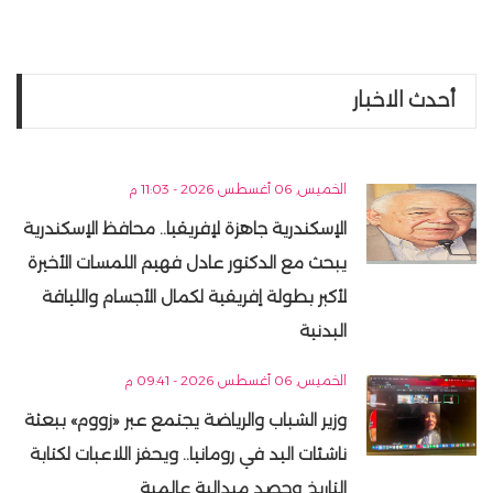
أحدث الاخبار
الخميس, 06 أغسطس 2026 - 11:03 م
الإسكندرية جاهزة لإفريقيا.. محافظ الإسكندرية
يبحث مع الدكتور عادل فهيم اللمسات الأخيرة
لأكبر بطولة إفريقية لكمال الأجسام واللياقة
البدنية
الخميس, 06 أغسطس 2026 - 09:41 م
وزير الشباب والرياضة يجتمع عبر «زووم» ببعثة
ناشئات اليد في رومانيا.. ويحفز اللاعبات لكتابة
التاريخ وحصد ميدالية عالمية