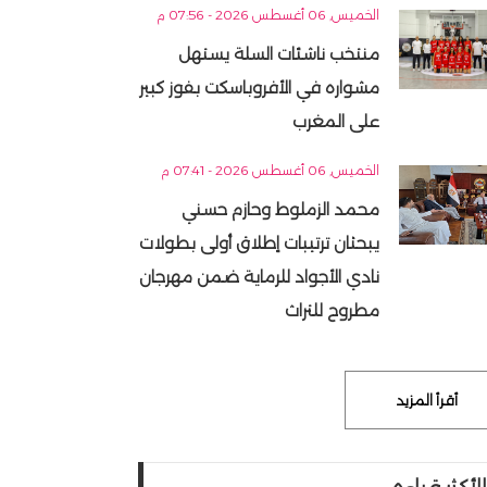
الخميس, 06 أغسطس 2026 - 07:56 م
منتخب ناشئات السلة يستهل
مشواره في الأفروباسكت بفوز كبير
على المغرب
الخميس, 06 أغسطس 2026 - 07:41 م
محمد الزملوط وحازم حسني
يبحثان ترتيبات إطلاق أولى بطولات
نادي الأجواد للرماية ضمن مهرجان
مطروح للتراث
أقرأ المزيد