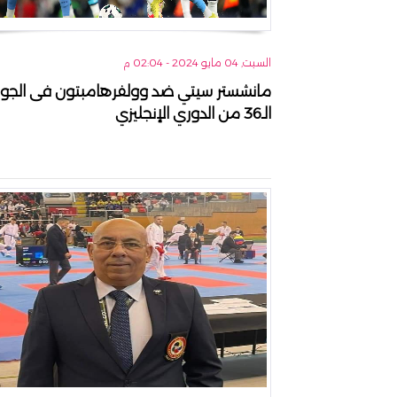
السبت, 04 مايو 2024 - 02:04 م
مانشستر سيتي ضد وولفرهامبتون فى الجول
الـ36 من الدوري الإنجليزي