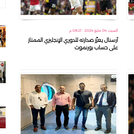
السبت, 04 مايو 2024 - 08:21 م
آرسنال يعزّز صدارته للدوري الإنجليزي الممتاز
على حساب بورنموث