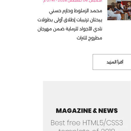
الخميس, 06 أغسطس 2026 - 07:41 م
محمد الزملوط وحازم حسني
يبحثان ترتيبات إطلاق أولى بطولات
نادي الأجواد للرماية ضمن مهرجان
مطروح للتراث
أقرأ المزيد