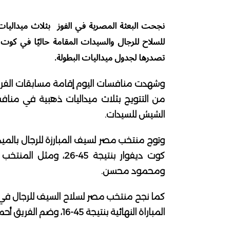
نجحت البعثة المصرية في الفوز بثلاث ميداليات 
تصدرها لجدول ميداليات البطولة.
وشهدت منافسات اليوم إقامة مسابقات الفرق
من التتويج بثلاث ميداليات ذهبية في مناف
الشيش للسيدات.
وتوج منتخب مصر لسيف المبارزة للرجال بالميد
كوت ديفوار بنتيجة 5
ومحمود محسن.
كما نجح منتخب مصر لسلاح السيف للرجال في ح
المباراة النهائية بنتيجة 45-16، وضم الفريق أحمد هشام وزياد السيسي وأدهم معتز ومحمد عامر.