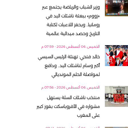
وزير الشباب والرياضة يجتمع عبر
«زووم» ببعثة ناشئات اليد في
رومانيا.. ويحفز اللاعبات لكتابة
التاريخ وحصد ميدالية عالمية
الخميس, 06 أغسطس 2026 - 07:59 م
خالد فتحي: تهنئة الرئيس السيسي
أكبر وسام لناشئات اليد.. ودافع
لمواصلة الحلم المونديالي
الخميس, 06 أغسطس 2026 - 07:56 م
منتخب ناشئات السلة يستهل
مشواره في الأفروباسكت بفوز كبير
على المغرب