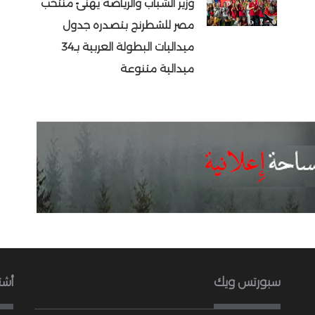
وزير الشباب والرياضة يهنئ منتخب
مصر للشطرنج بتصدره جدول
ميداليات البطولة العربية بـ34
ميدالية متنوعة
سبورتس ويك
أشت