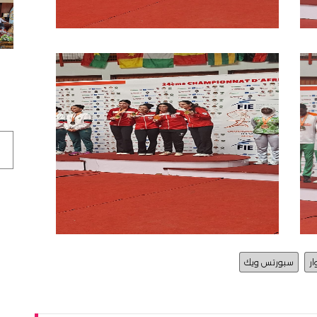
ر
سبورتس ويك