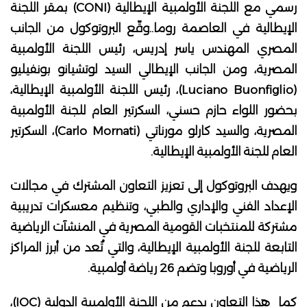
رسمي مع اللجنة الأولمبية الإيطالية (CONI) بمقر اللجنة
الإيطالية في العاصمة روما..وقّع البروتوكول من الجانب
المصري المهندس ياسر إدريس، رئيس اللجنة الأولمبية
المصرية، ومن الجانب الإيطالي السيد لوتشيانو بونفيليو
(Luciano Buonfiglio)، رئيس اللجنة الأولمبية الإيطالية،
بحضور اللواء حازم حسني، السكرتير العام للجنة الأولمبية
المصرية، والسيد كارلو مورناتي (Carlo Mornati)، السكرتير
العام للجنة الأولمبية الإيطالية.
ويهدف البروتوكول إلى تعزيز التعاون المشترك في مجالات
الإعداد الفني والإداري والطبي، وتنظيم معسكرات تدريبية
مشتركة للمنتخبات القومية المصرية في المنشآت الرياضية
التابعة للجنة الأولمبية الإيطالية، والتي تُعد من أبرز المراكز
الرياضية في أوروبا وتضم 26 رياضة أولمبية.
كما هذا التعاون بدعم من اللجنة الأولمبية الدولية (IOC)،