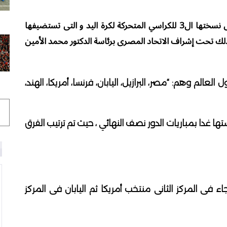
تحصل جميع الفرق المشاركة فى بطولة العالم فى نسختها ال3 للكراسي المتحركة لكرة اليد و التى تستضيفها
خلال الفترة من 16 الى 22 سبتمبر 2024 وذلك تحت إشراف الاتحاد المصرى برئاسة الدكتور محمد الأمين
مختلف دول العالم وهم: “مصر، البرازيل، اليابان، فرنسا، أمريكا، الهند،
ا غدا بمباريات الدور نصف النهائي ، حيث تم ترتيب الفرق
فى المركز الثانى منتخب أمريكا ثم اليابان فى المركز