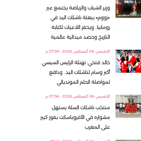
وزير الشباب والرياضة يجتمع عبر
«زووم» ببعثة ناشئات اليد في
رومانيا.. ويحفز اللاعبات لكتابة
التاريخ وحصد ميدالية عالمية
الخميس, 06 أغسطس 2026 - 07:59 م
خالد فتحي: تهنئة الرئيس السيسي
أكبر وسام لناشئات اليد.. ودافع
لمواصلة الحلم المونديالي
الخميس, 06 أغسطس 2026 - 07:56 م
منتخب ناشئات السلة يستهل
مشواره في الأفروباسكت بفوز كبير
على المغرب