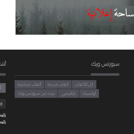
سبورتس ويك
أشت
كل الألعاب
العاب فردية
ألعاب جماعية
أولمبياد
باراليمبي
نبذه عن سبورتس ويك
رئيس
رئيس