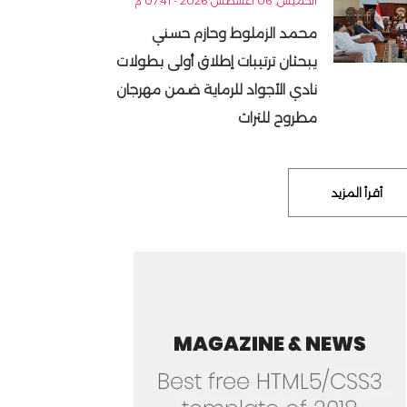
الخميس, 06 أغسطس 2026 - 07:41 م
محمد الزملوط وحازم حسني
يبحثان ترتيبات إطلاق أولى بطولات
نادي الأجواد للرماية ضمن مهرجان
مطروح للتراث
أقرأ المزيد