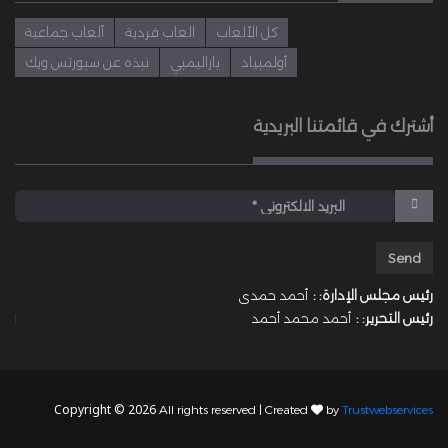
كل الألعاب
العاب فردية
ألعاب جماعية
أولمبياد
باراليمبي
نبذه عن سبورتس ويك
أشترك في قائمتنا البريدية
رئيس مجلس الإدارة: :
أحمد حمدى
رئيس التحرير: :
أحمد محمد أحمد
Copyright © 2026
All rights reserved | Created
by
Trustwebservices