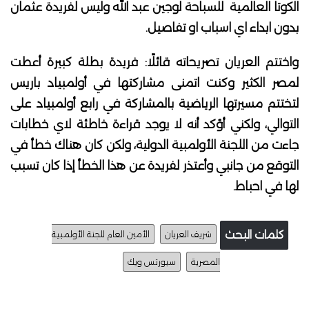
الكوتا العالمية للسباحة لوجين عبد الله وليس لفريدة عثمان
بدون ابداء اي اسباب او تفاصيل.
واختتم العريان تصريحاته قائلًا: فريدة بطلة كبيرة أعطت
لمصر الكثير وكنت اتمنى مشاركتها في أولمبياد باريس
لتختتم مسيرتها الرياضية بالمشاركة في رابع أولمبياد على
التوالي، ولكني أؤكد أنه لا يوجد قراءة خاطئة لاي خطابات
جاءت من اللجنة الأولمبية الدولية، ولكن كان هناك خطأ في
التوقع من جانبي وأعتذر لفريدة عن هذا الخطأ إذا كان تسبب
لها في احباط.
كلمات البحث
شريف العريان
الأمين العام للجنة الأولمبية
المصرية
سبورتس ويك