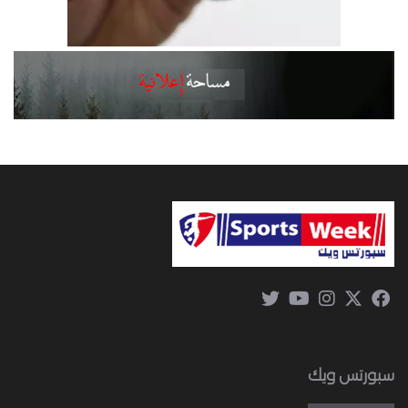
سبورتس ويك