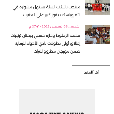
منتخب ناشئات السلة يستهل مشواره في
الأفروباسكت بفوز كبير على المغرب
الخميس, 06 أغسطس 2026 - 07:41 م
محمد الزملوط وحازم حسني يبحثان ترتيبات
إطلاق أولى بطولات نادي الأجواد للرماية
ضمن مهرجان مطروح للتراث
أقرأ المزيد