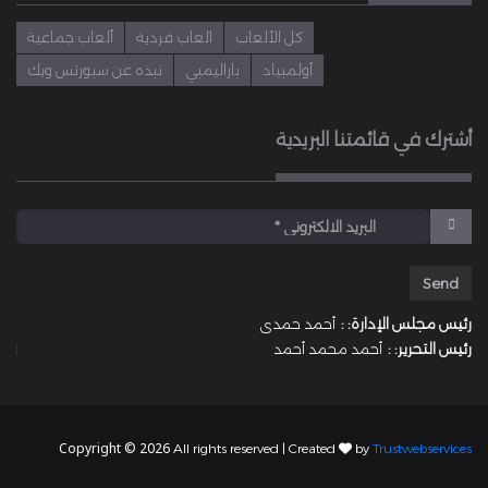
كل الألعاب
العاب فردية
ألعاب جماعية
أولمبياد
باراليمبي
نبذه عن سبورتس ويك
أشترك في قائمتنا البريدية
رئيس مجلس الإدارة: :
أحمد حمدى
رئيس التحرير: :
أحمد محمد أحمد
Copyright © 2026
All rights reserved | Created
by
Trustwebservices