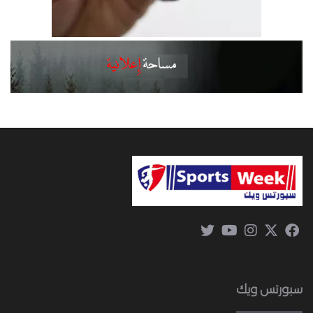
سبورتس ويك