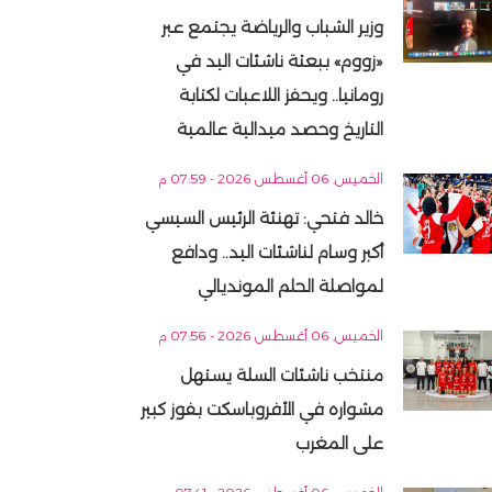
وزير الشباب والرياضة يجتمع عبر
«زووم» ببعثة ناشئات اليد في
رومانيا.. ويحفز اللاعبات لكتابة
التاريخ وحصد ميدالية عالمية
الخميس, 06 أغسطس 2026 - 07:59 م
خالد فتحي: تهنئة الرئيس السيسي
أكبر وسام لناشئات اليد.. ودافع
لمواصلة الحلم المونديالي
الخميس, 06 أغسطس 2026 - 07:56 م
منتخب ناشئات السلة يستهل
مشواره في الأفروباسكت بفوز كبير
على المغرب