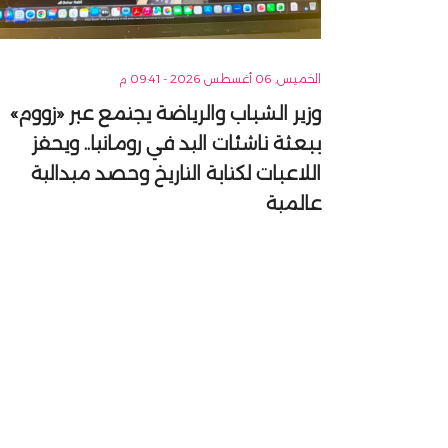
الخميس, 06 أغسطس 2026 - 09:41 م
وزير الشباب والرياضة يجتمع عبر «زووم»
ببعثة ناشئات اليد في رومانيا.. ويحفز
اللاعبات لكتابة التاريخ وحصد ميدالية
عالمية