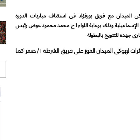
كى الميدان مع فريق بورفؤاد فى استئناف مباريات الدورة
نة الإسماعيلية وذلك برعاية اللواء ا.ح محمد محمود عوض رئيس
ى جهده للتتويج بالبطولة
وكان قد حقق الفريق الاول لنادى مصنع الطائرات لهوكى الميدان الفوز على فريق الشرطة ١ / صفر كما