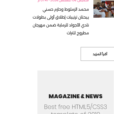
الخميس, 06 أغسطس 2026 - 07:41 م
محمد الزملوط وحازم حسني
يبحثان ترتيبات إطلاق أولى بطولات
نادي الأجواد للرماية ضمن مهرجان
مطروح للتراث
أقرأ المزيد