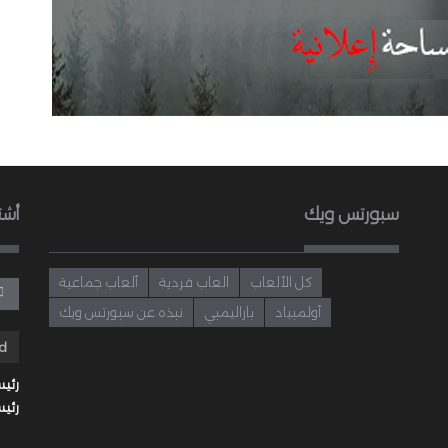
سبورتس ويك
أشت
كل الألعاب
العاب فردية
ألعاب جماعية
أولمبياد
باراليمبي
نبذه عن سبورتس ويك
رئيس
رئيس