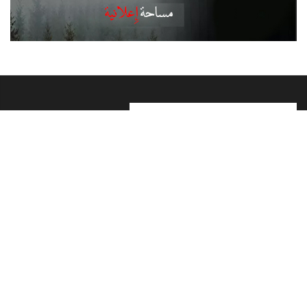
سبورتس ويك
كل الألعاب
العاب فردية
ألعاب جماعية
أولمبياد
باراليمبي
نبذه عن سبورتس ويك