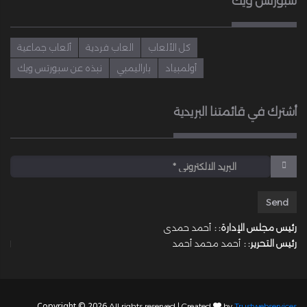
سبورتس ويك
كل الألعاب
العاب فردية
ألعاب جماعية
أولمبياد
باراليمبي
نبذه عن سبورتس ويك
أشترك في قائمتنا البريدية
رئيس مجلس الإدارة: :
أحمد حمدى
رئيس التحرير: :
أحمد محمد أحمد
Copyright © 2026
All rights reserved | Created
by
Trustwebservices