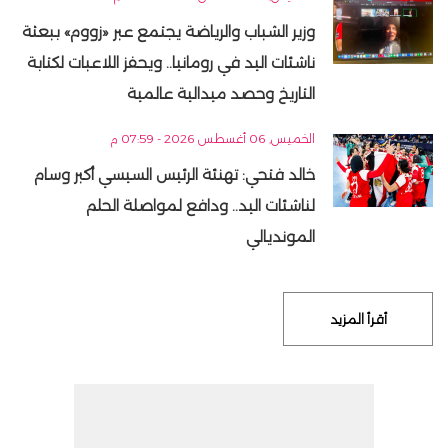
وزير الشباب والرياضة يجتمع عبر «زووم» ببعثة
ناشئات اليد في رومانيا.. ويحفز اللاعبات لكتابة
التاريخ وحصد ميدالية عالمية
الخميس, 06 أغسطس 2026 - 07:59 م
خالد فتحي: تهنئة الرئيس السيسي أكبر وسام
لناشئات اليد.. ودافع لمواصلة الحلم
المونديالي
أقرأ المزيد