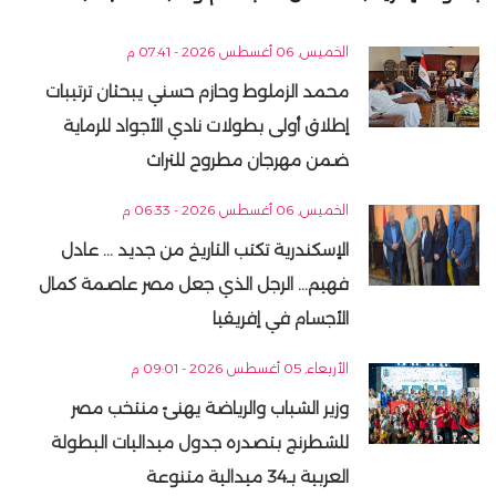
الخميس, 06 أغسطس 2026 - 07:41 م
محمد الزملوط وحازم حسني يبحثان ترتيبات
إطلاق أولى بطولات نادي الأجواد للرماية
ضمن مهرجان مطروح للتراث
الخميس, 06 أغسطس 2026 - 06:33 م
الإسكندرية تكتب التاريخ من جديد ... عادل
فهيم... الرجل الذي جعل مصر عاصمة كمال
الأجسام في إفريقيا
الأربعاء, 05 أغسطس 2026 - 09:01 م
وزير الشباب والرياضة يهنئ منتخب مصر
للشطرنج بتصدره جدول ميداليات البطولة
العربية بـ34 ميدالية متنوعة