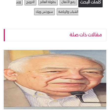
كلمات البحث
رفع الأثقال
بطولة العالم
النرويج
وزير
الشباب والرياضة
سبورتس ويك
مقالات ذات صلة