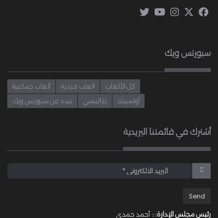
سبورتس ويك
كل الألعاب
العاب فردية
ألعاب جماعية
أولمبياد
باراليمبي
نبذه عن سبورتس ويك
أشترك في قائمتنا البريدية
رئيس مجلس الإدارة: :
أحمد حمدى