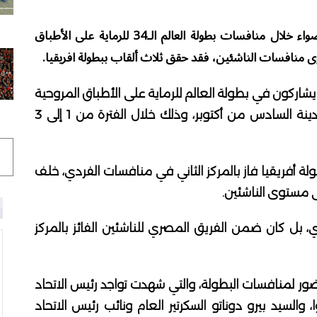
خطف الرامي الناشيء المصري مارتن رامي، الأضواء خلال منافسات بطولة العالم الـ34 للرماية على الأطباق
 منافسات الناشئين، فقد حقق ثلاث ألقاب ببطولة افريقيا.
ر 300 رامٍ ورامية من 19 دولة، يشاركون في بطولة العالم للرماية على الأطباق المروحية
بالميادين الأولمبية لنادي الصيد المصري بمدينة السادس من أكتوبر، وذلك خلال الفترة من 1 إلى 3
 أفريقيا فاز بالمركز الثاني في منافسات الفردي، خلف
لى مستوى الناشئين.
، بل كان ضمن الفريق المصري للناشئين الفائز بالمركز
ور لمنافسات البطولة، والتي شهدت تواجد رئيس الاتحاد
السيد جون فرانسوا، والسيد بيرو دوناتو السكرتير العام ونائب رئيس الاتحاد