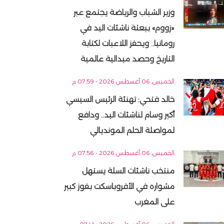
وزير الشباب والرياضة يجتمع عبر
«زووم» ببعثة ناشئات اليد في
رومانيا.. ويحفز اللاعبات لكتابة
التاريخ وحصد ميدالية عالمية
الخميس, 06 أغسطس 2026 - 07:59 م
خالد فتحي: تهنئة الرئيس السيسي
أكبر وسام لناشئات اليد.. ودافع
لمواصلة الحلم المونديالي
الخميس, 06 أغسطس 2026 - 07:56 م
منتخب ناشئات السلة يستهل
مشواره في الأفروباسكت بفوز كبير
على المغرب