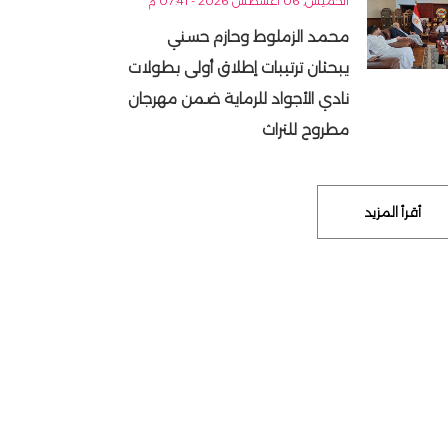
الخميس, 06 أغسطس 2026 - 07:41 م
محمد الزملوط وحازم حسني
يبحثان ترتيبات إطلاق أولى بطولات
نادي الأجواد للرماية ضمن مهرجان
مطروح للتراث
أقرأ المزيد