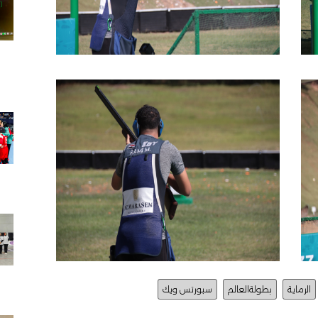
الرماية
بطولةالعالم
سبورتس ويك