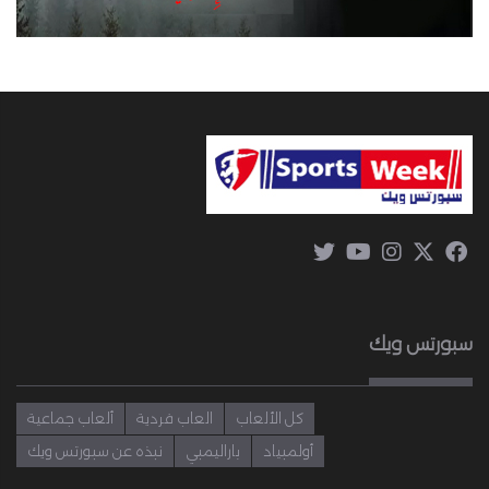
سبورتس ويك
كل الألعاب
العاب فردية
ألعاب جماعية
أولمبياد
باراليمبي
نبذه عن سبورتس ويك