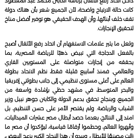
داخل اتحاد رفع الأثقال برئاسة الكابتن محمد عبد المقصود
كانت حالة الارتياح واضحة، لأن الجميع شعر بأن هناك دولة
تقف خلف أبنائها، وأن الهدف الحقيقي هو توفير أفضل مناخ
لتحقيق الإنجازات.
ولعل ما يثير علامات الاستفهام أن اتحاد رفع الأثقال أصبح
بالفعل الدجاجة التي تبيض ذهبًا للرياضة المصرية، بما
يحققه من إنجازات متواصلة على المستويين القاري
والعالمي. فمنذ أسابيع قليلة فقط، نظم الاتحاد بطولة
العالم على أعلى مستوى تنظيمي، إلى جانب بطولتي إفريقيا
والبحر المتوسط، في مشهد حظي بإشادة واسعة من
الجميع، وبنجاح تحقق بدعم الدولة والكابتن جوهر نبيل وزير
الشباب والرياضة. ولم يقتصر الأمر على حسن التنظيم، بل
امتد إلى النتائج، بعدما حصد أبطال مصر عشرات الميداليات،
وأبهروا العالم، وحطموا أرقامًا قياسية، ليؤكدوا أن مصر ما
زالت مصنعًا للأبطال. ويبدو أن هذا النجاح الكبير يزعج البعض،