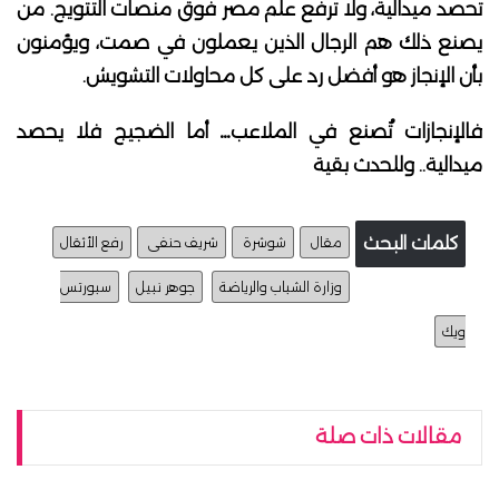
تحصد ميدالية، ولا ترفع علم مصر فوق منصات التتويج. من
يصنع ذلك هم الرجال الذين يعملون في صمت، ويؤمنون
بأن الإنجاز هو أفضل رد على كل محاولات التشويش.
فالإنجازات تُصنع في الملاعب… أما الضجيج فلا يحصد
ميدالية.. وللحدث بقية
كلمات البحث
مقال
شوشرة
شريف حنفى
رفع الأثقال
وزارة الشباب والرياضة
جوهر نبيل
سبورتس
ويك
مقالات ذات صلة