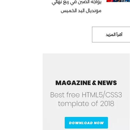
يواجه الصين في ربع نهائي
مونديال اليد الخميس
أقرأ المزيد