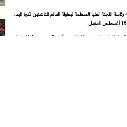
اسة اللجنة العليا المنظمة لبطولة العالم للناشئين لكرة اليد،
 المقبلة اجتماعات مكثفة من أجل الخروج ببطولة تليق
يد للناشئين بقيادة طارق محروس قد اختار التواجد في
المجموعة السابعة ببطولة العالم لكرة اليد للناشئين تحت 19 عامًا، بمشاركة 32 منتخبًا من مختلف
م برفقته كلا من اليابان وكوريا والبحرين.
كرة اليد
سبورتس ويك