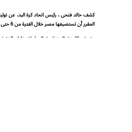
كشف خالد فتحى ، رئيس اتحاد كرة اليد، عن توليه رئ
المقرر أن تستضيفها مصر خلال الفترة من 6 حتى 16 أغسطس المقبل.
وتعقد اللجنة المنظمة للبطولة خلال الفترة
باسم مصر.
وكان الجهاز الفني للمنتخب الوطني لكرة ال
قارات العالم.
ويتواجد مع الفراعنة فى المجموعة السابعة وتض
كلمات البحث
خالد فتحى
بطولة العالم للناشئين