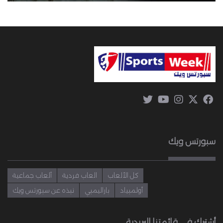
سبورتس ويك
كل الألعاب
العاب فردية
ألعاب جماعية
أولمبياد
باراليمبي
نبذه عن سبورتس ويك
أشترك في قائمتنا البريدية