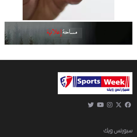
سبورتس ويك