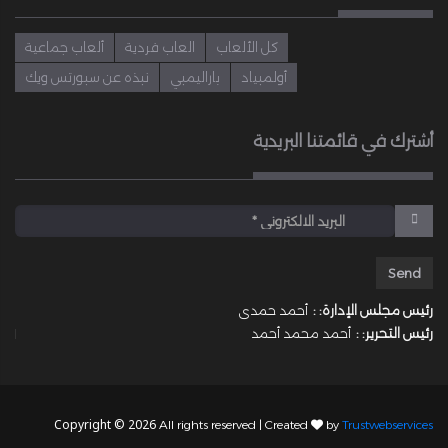
كل الألعاب
العاب فردية
ألعاب جماعية
أولمبياد
باراليمبي
نبذه عن سبورتس ويك
أشترك في قائمتنا البريدية
رئيس مجلس الإدارة: :
أحمد حمدى
رئيس التحرير: :
أحمد محمد أحمد
Copyright © 2026
All rights reserved | Created
by
Trustwebservices