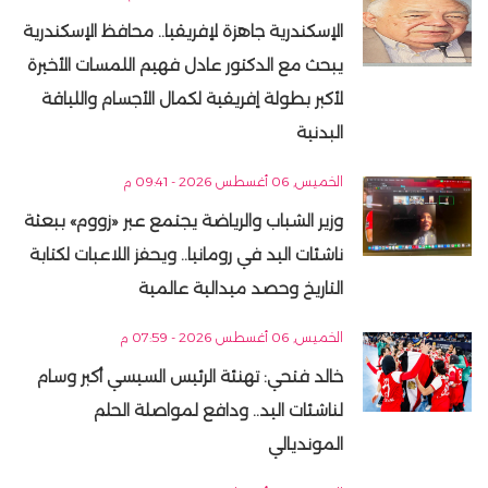
الإسكندرية جاهزة لإفريقيا.. محافظ الإسكندرية
يبحث مع الدكتور عادل فهيم اللمسات الأخيرة
لأكبر بطولة إفريقية لكمال الأجسام واللياقة
البدنية
الخميس, 06 أغسطس 2026 - 09:41 م
وزير الشباب والرياضة يجتمع عبر «زووم» ببعثة
ناشئات اليد في رومانيا.. ويحفز اللاعبات لكتابة
التاريخ وحصد ميدالية عالمية
الخميس, 06 أغسطس 2026 - 07:59 م
خالد فتحي: تهنئة الرئيس السيسي أكبر وسام
لناشئات اليد.. ودافع لمواصلة الحلم
المونديالي