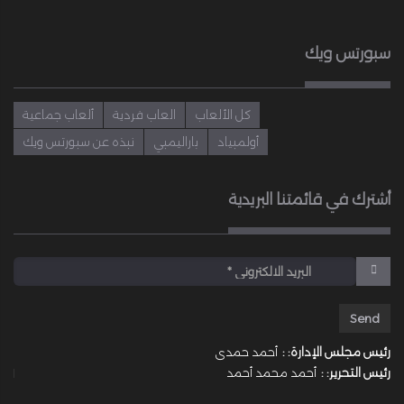
سبورتس ويك
كل الألعاب
العاب فردية
ألعاب جماعية
أولمبياد
باراليمبي
نبذه عن سبورتس ويك
أشترك في قائمتنا البريدية
رئيس مجلس الإدارة: :
أحمد حمدى
رئيس التحرير: :
أحمد محمد أحمد