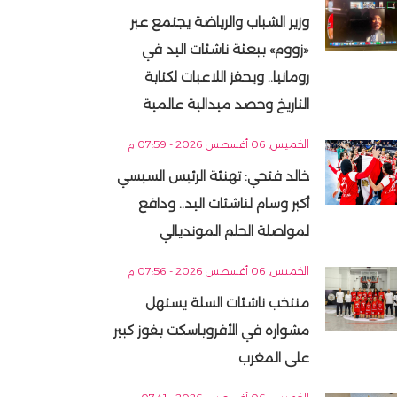
وزير الشباب والرياضة يجتمع عبر
«زووم» ببعثة ناشئات اليد في
رومانيا.. ويحفز اللاعبات لكتابة
التاريخ وحصد ميدالية عالمية
الخميس, 06 أغسطس 2026 - 07:59 م
خالد فتحي: تهنئة الرئيس السيسي
أكبر وسام لناشئات اليد.. ودافع
لمواصلة الحلم المونديالي
الخميس, 06 أغسطس 2026 - 07:56 م
منتخب ناشئات السلة يستهل
مشواره في الأفروباسكت بفوز كبير
على المغرب