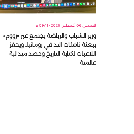
الخميس, 06 أغسطس 2026 - 09:41 م
وزير الشباب والرياضة يجتمع عبر «زووم»
ببعثة ناشئات اليد في رومانيا.. ويحفز
اللاعبات لكتابة التاريخ وحصد ميدالية
عالمية