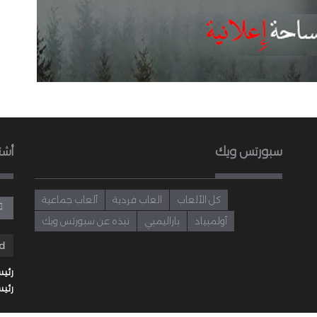
سبورتس ويك
أشت
كل الألعاب
العاب فردية
ألعاب جماعية
أولمبياد
باراليمبي
نبذه عن سبورتس ويك
رئيس
رئيس