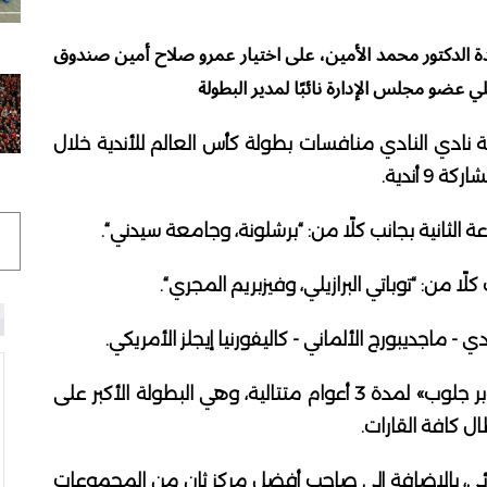
دة الدكتور محمد الأمين، على اختيار عمرو صلاح أمين صندوق
ملي عضو مجلس الإدارة نائبًا لمدير البطولة
نادي النادي منافسات بطولة كأس العالم للأندية خلال
لثانية بجانب كلًا من: “برشلونة، وجامعة سيدني“.
ا من: “توباتي البرازيلي، وفيزبريم المجري“.
- ماجديبورج الألماني - كاليفورنيا إيجلز الأمريكي.
وتحتضن مصر بطولة كأس العالم للأندية «سوبر جلوب» لمدة 3 أعوام متتالية، وهي البطولة الأكبر على
ل كافة القارات.
ئي، بالإضافة إلى صاحب أفضل مركز ثانٍ من المجموعات