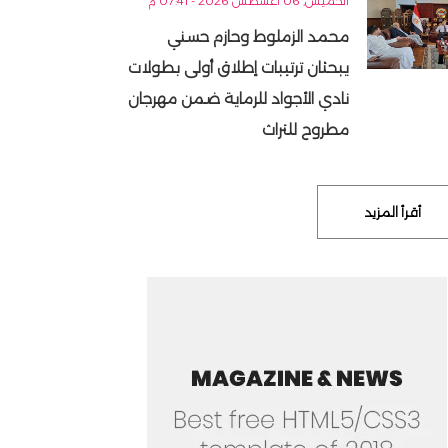
الخميس, 06 أغسطس 2026 - 07:41 م
محمد الزملوط وحازم حسني
يبحثان ترتيبات إطلاق أولى بطولات
نادي الأجواد للرماية ضمن مهرجان
مطروح للتراث
أقرأ المزيد