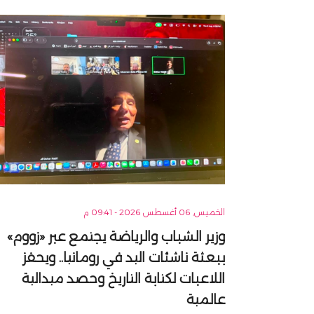
الخميس, 06 أغسطس 2026 - 09:41 م
وزير الشباب والرياضة يجتمع عبر «زووم»
ببعثة ناشئات اليد في رومانيا.. ويحفز
اللاعبات لكتابة التاريخ وحصد ميدالية
عالمية