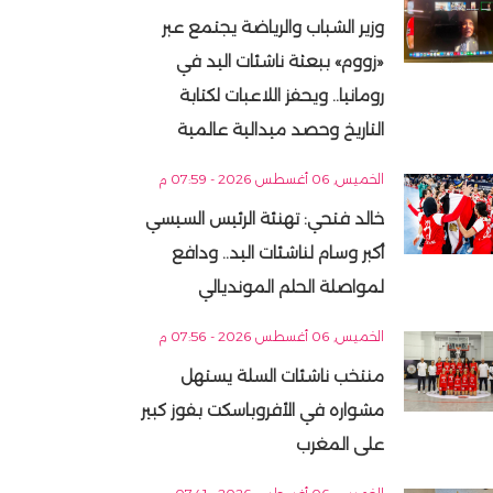
وزير الشباب والرياضة يجتمع عبر
«زووم» ببعثة ناشئات اليد في
رومانيا.. ويحفز اللاعبات لكتابة
التاريخ وحصد ميدالية عالمية
الخميس, 06 أغسطس 2026 - 07:59 م
خالد فتحي: تهنئة الرئيس السيسي
أكبر وسام لناشئات اليد.. ودافع
لمواصلة الحلم المونديالي
الخميس, 06 أغسطس 2026 - 07:56 م
منتخب ناشئات السلة يستهل
مشواره في الأفروباسكت بفوز كبير
على المغرب