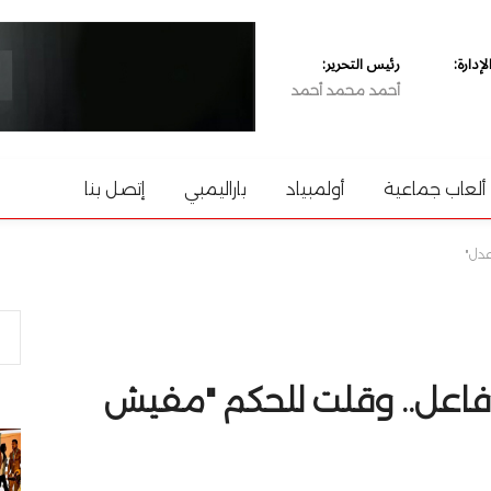
دارة:
رئيس التحرير:
أحمد محمد أحمد
ألعاب جماعية
أولمبياد
باراليمبي
إتصل بنا
دل"
فاعل.. وقلت للحكم "مفيش