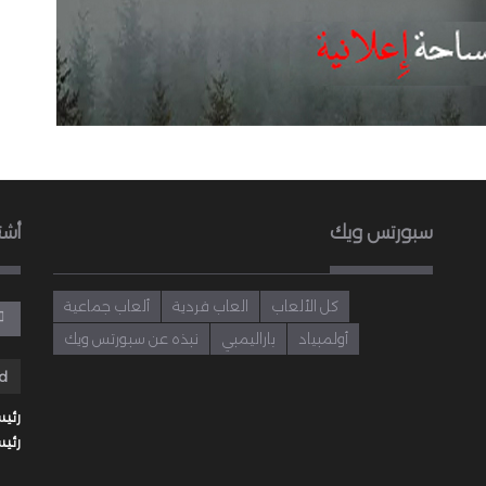
سبورتس ويك
أشت
كل الألعاب
العاب فردية
ألعاب جماعية
أولمبياد
باراليمبي
نبذه عن سبورتس ويك
رئيس
رئيس