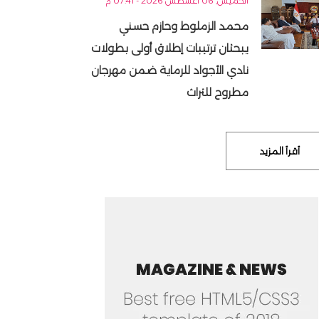
الخميس, 06 أغسطس 2026 - 07:41 م
محمد الزملوط وحازم حسني
يبحثان ترتيبات إطلاق أولى بطولات
نادي الأجواد للرماية ضمن مهرجان
مطروح للتراث
أقرأ المزيد