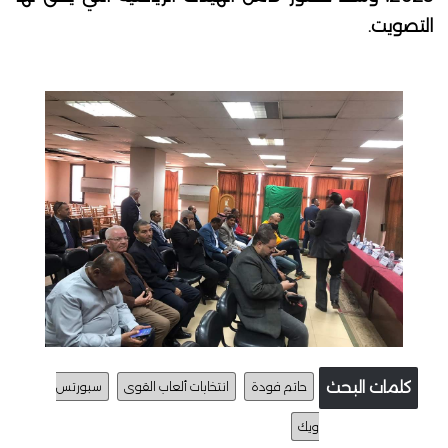
التصويت.
كلمات البحث
حاتم فودة
انتخابات ألعاب القوى
سبورتس
ويك