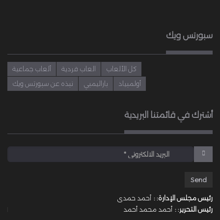
سبورتس ويك
كل الألعاب
العاب فردية
ألعاب جماعية
أولمبياد
باراليمبي
نبذه عن سبورتس ويك
أشترك في قائمتنا البريدية
رئيس مجلس الإدارة: :
أحمد حمدى
رئيس التحرير: :
أحمد محمد أحمد