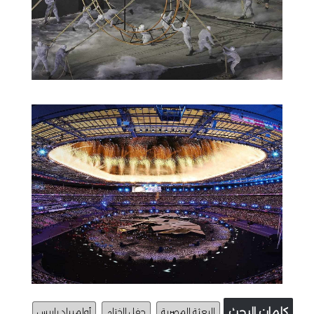
كلمات البحث
البعثة المصرية
حفل الختام
أولمبياد باريس