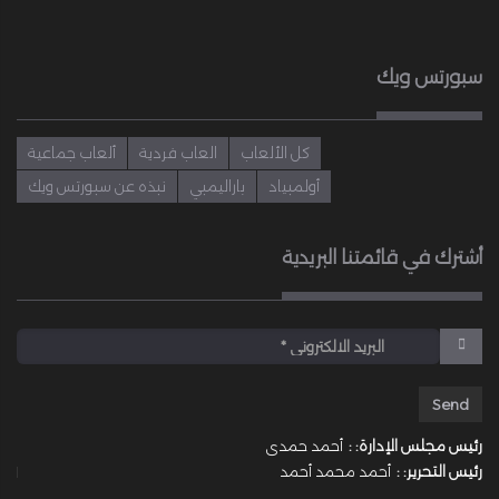
سبورتس ويك
كل الألعاب
العاب فردية
ألعاب جماعية
أولمبياد
باراليمبي
نبذه عن سبورتس ويك
أشترك في قائمتنا البريدية
رئيس مجلس الإدارة: :
أحمد حمدى
رئيس التحرير: :
أحمد محمد أحمد