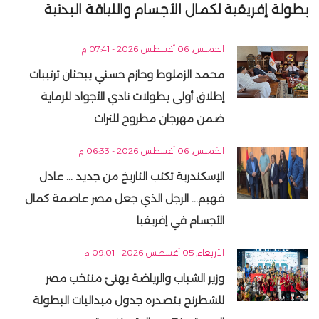
بطولة إفريقية لكمال الأجسام واللياقة البدنية
الخميس, 06 أغسطس 2026 - 07:41 م
محمد الزملوط وحازم حسني يبحثان ترتيبات
إطلاق أولى بطولات نادي الأجواد للرماية
ضمن مهرجان مطروح للتراث
الخميس, 06 أغسطس 2026 - 06:33 م
الإسكندرية تكتب التاريخ من جديد ... عادل
فهيم... الرجل الذي جعل مصر عاصمة كمال
الأجسام في إفريقيا
الأربعاء, 05 أغسطس 2026 - 09:01 م
وزير الشباب والرياضة يهنئ منتخب مصر
للشطرنج بتصدره جدول ميداليات البطولة