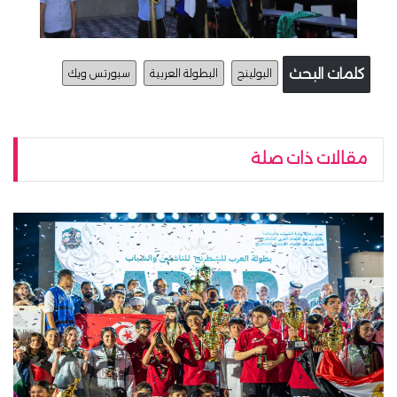
كلمات البحث
البولينج
البطولة العربية
سبورتس ويك
مقالات ذات صلة