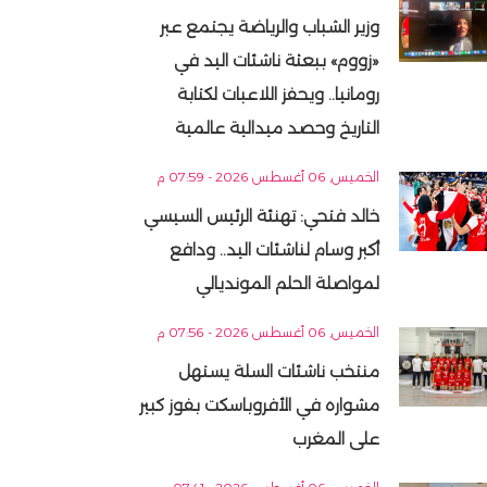
وزير الشباب والرياضة يجتمع عبر
«زووم» ببعثة ناشئات اليد في
رومانيا.. ويحفز اللاعبات لكتابة
التاريخ وحصد ميدالية عالمية
الخميس, 06 أغسطس 2026 - 07:59 م
خالد فتحي: تهنئة الرئيس السيسي
أكبر وسام لناشئات اليد.. ودافع
لمواصلة الحلم المونديالي
الخميس, 06 أغسطس 2026 - 07:56 م
منتخب ناشئات السلة يستهل
مشواره في الأفروباسكت بفوز كبير
على المغرب