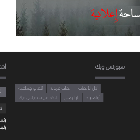
سبورتس ويك
أشت
كل الألعاب
العاب فردية
ألعاب جماعية
أولمبياد
باراليمبي
نبذه عن سبورتس ويك
رئيس
رئيس