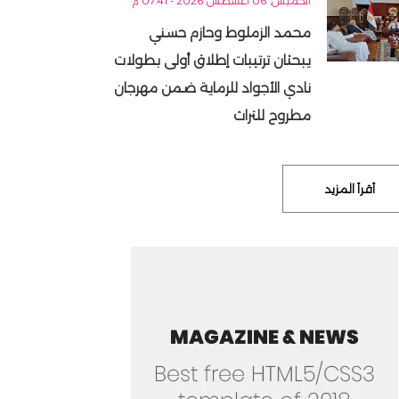
الخميس, 06 أغسطس 2026 - 07:41 م
محمد الزملوط وحازم حسني
يبحثان ترتيبات إطلاق أولى بطولات
نادي الأجواد للرماية ضمن مهرجان
مطروح للتراث
أقرأ المزيد