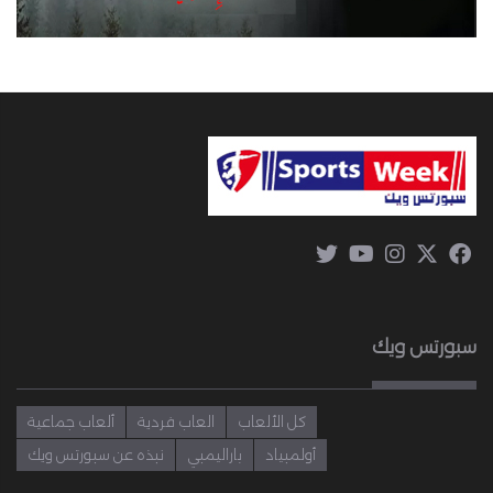
سبورتس ويك
كل الألعاب
العاب فردية
ألعاب جماعية
أولمبياد
باراليمبي
نبذه عن سبورتس ويك